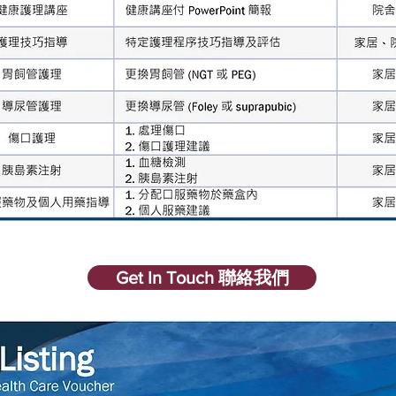
Get In Touch 聯絡我們